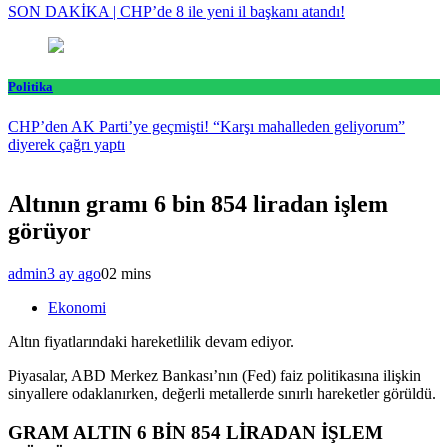
SON DAKİKA | CHP’de 8 ile yeni il başkanı atandı!
Politika
CHP’den AK Parti’ye geçmişti! “Karşı mahalleden geliyorum”
diyerek çağrı yaptı
Altının gramı 6 bin 854 liradan işlem
görüyor
admin
3 ay ago
0
2 mins
Ekonomi
Altın fiyatlarındaki hareketlilik devam ediyor.
Piyasalar, ABD Merkez Bankası’nın (Fed) faiz politikasına ilişkin
sinyallere odaklanırken, değerli metallerde sınırlı hareketler görüldü.
GRAM ALTIN 6 BİN 854 LİRADAN İŞLEM