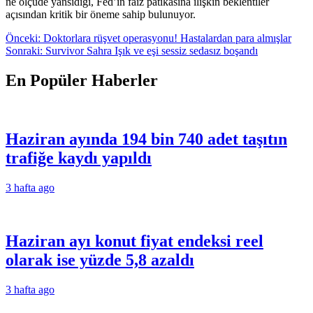
ne ölçüde yansıdığı, Fed’in faiz patikasına ilişkin beklentiler
açısından kritik bir öneme sahip bulunuyor.
Yazı
Önceki:
Doktorlara rüşvet operasyonu! Hastalardan para almışlar
Sonraki:
Survivor Sahra Işık ve eşi sessiz sedasız boşandı
gezinmesi
En Popüler Haberler
Haziran ayında 194 bin 740 adet taşıtın
trafiğe kaydı yapıldı
3 hafta ago
Haziran ayı konut fiyat endeksi reel
olarak ise yüzde 5,8 azaldı
3 hafta ago