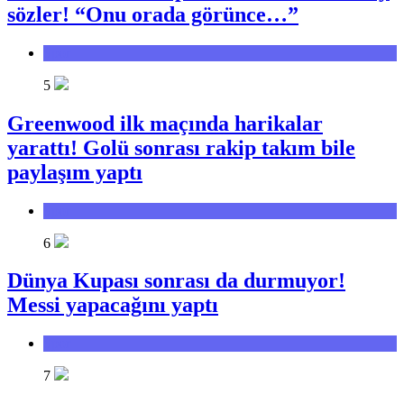
sözler! “Onu orada görünce…”
Spor
5
Greenwood ilk maçında harikalar
yarattı! Golü sonrası rakip takım bile
paylaşım yaptı
Spor
6
Dünya Kupası sonrası da durmuyor!
Messi yapacağını yaptı
Spor
7