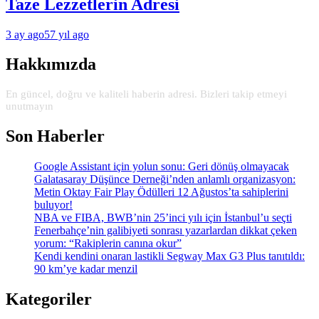
Taze Lezzetlerin Adresi
3 ay ago
57 yıl ago
Hakkımızda
En güncel, doğru ve kaliteli haberin adresi. Bizleri takip etmeyi
unutmayın
Son Haberler
Google Assistant için yolun sonu: Geri dönüş olmayacak
Galatasaray Düşünce Derneği’nden anlamlı organizasyon:
Metin Oktay Fair Play Ödülleri 12 Ağustos’ta sahiplerini
buluyor!
NBA ve FIBA, BWB’nin 25’inci yılı için İstanbul’u seçti
Fenerbahçe’nin galibiyeti sonrası yazarlardan dikkat çeken
yorum: “Rakiplerin canına okur”
Kendi kendini onaran lastikli Segway Max G3 Plus tanıtıldı:
90 km’ye kadar menzil
Kategoriler