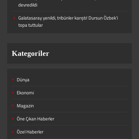
devredildi
SPOR
3
Galatasaray yenildi, tribünler karıştı! Dursun Özbek’i
topa tuttular
Kenan Yıldız bombası patlıyor! Eğer
transfer olursa ortalık yıkılır
SPOR
Kategoriler
4
Dünya
Acun Ilıcalı, Türkiye’deki şampiyonluk
favorisini açıkladı! “Bir tık öndeler”
Ekonomi
SPOR
5
Magazin
Öne Çıkan Haberler
Arda Güler Real Madrid’i tek başına
Özel Haberler
sırtladı götürüyor! Maça damga