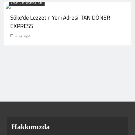
ÖZEL HABERLER
SPOR
7
Söke’de Lezzetin Yeni Adresi: TAN DÖNER
EXPRESS
Galatasaray’dan tatsız prova! Sarı-
3 ay ago
Kırmızılılar Villarreal’e diş geçiremedi
SPOR
8
Göztepe hazırlık maçında
Trabzonspor’u devirdi!
SPOR
9
Ederson’dan transfer iddialarına
Hakkımızda
yanıt! Türkçe paylaşım yaptı