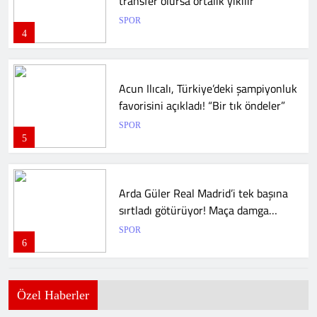
transfer olursa ortalık yıkılır
SPOR
4
Acun Ilıcalı, Türkiye’deki şampiyonluk
favorisini açıkladı! “Bir tık öndeler”
SPOR
5
Arda Güler Real Madrid’i tek başına
sırtladı götürüyor! Maça damga
vurdu
SPOR
6
Özel Haberler
İsmail Köybaşı: “Bugün buraya
kalbimi gömdüm”