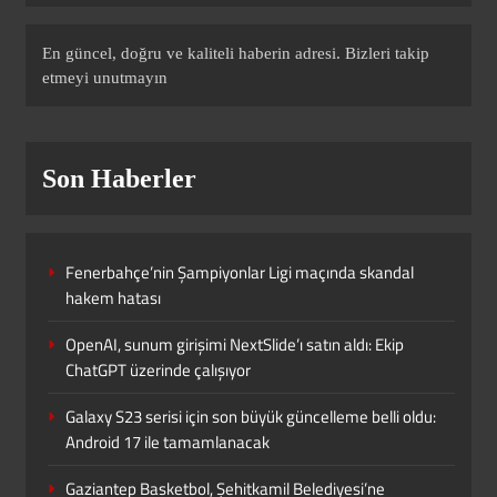
SPOR
10
En güncel, doğru ve kaliteli haberin adresi. Bizleri takip
etmeyi unutmayın
Fenerbahçe’nin Şampiyonlar Ligi
maçında skandal hakem hatası
Son Haberler
SPOR
1
Fenerbahçe’nin Şampiyonlar Ligi maçında skandal
Gaziantep Basketbol, Şehitkamil
hakem hatası
Belediyesi’ne devredildi
OpenAI, sunum girişimi NextSlide’ı satın aldı: Ekip
SPOR
ChatGPT üzerinde çalışıyor
2
Galaxy S23 serisi için son büyük güncelleme belli oldu:
Android 17 ile tamamlanacak
Galatasaray yenildi, tribünler karıştı!
Dursun Özbek’i topa tuttular
Gaziantep Basketbol, Şehitkamil Belediyesi’ne