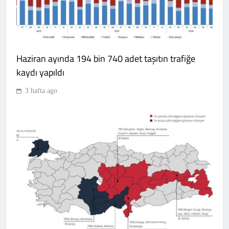
Haziran ayında 194 bin 740 adet taşıtın trafiğe
kaydı yapıldı
3 hafta ago
İsmail Köybaşı: “Bugün buraya
kalbimi gömdüm”
SPOR
7
Galatasaray’dan tatsız prova! Sarı-