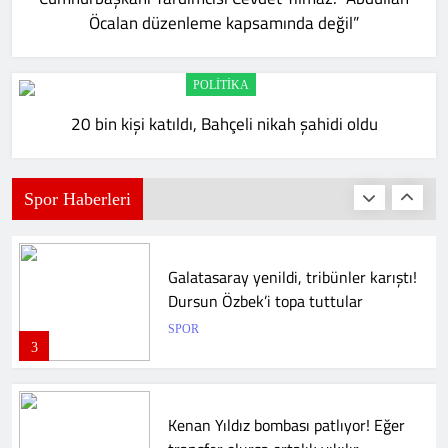
maçında skandal hakem hatası
Öcalan düzenleme kapsamında değil”
SPOR
1
POLITIKA
20 bin kişi katıldı, Bahçeli nikah şahidi oldu
Gaziantep Basketbol, Şehitkamil
Belediyesi’ne devredildi
SPOR
Spor Haberleri
2
Galatasaray yenildi, tribünler karıştı!
Dursun Özbek’i topa tuttular
SPOR
3
Kenan Yıldız bombası patlıyor! Eğer