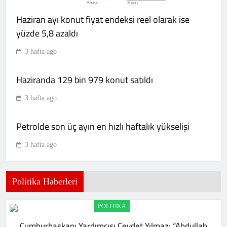
Kırmızılılar Villarreal’e diş geçiremedi
Haziran ayı konut fiyat endeksi reel olarak ise
SPOR
8
yüzde 5,8 azaldı
3 hafta ago
Göztepe hazırlık maçında
Haziranda 129 bin 979 konut satıldı
Trabzonspor’u devirdi!
SPOR
3 hafta ago
9
Petrolde son üç ayın en hızlı haftalık yükselişi
Ederson’dan transfer iddialarına
3 hafta ago
yanıt! Türkçe paylaşım yaptı
SPOR
10
Politika Haberleri
POLITIKA
Fenerbahçe’nin Şampiyonlar Ligi
Cumhurbaşkanı Yardımcısı Cevdet Yılmaz: “Abdullah