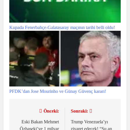
Kupada Fenerbahçe-Galatasaray maçının tarihi belli oldu!
PFDK’dan Jose Mourinho ve Günay Güvenç kararı!
Önceki:
Sonraki:
Yazı
gezinmesi
Eski Bakan Mehmet
Trump Venezuela’yı
Özhaseki’ye 1 milyar
ziyaret edecek! “Şu an