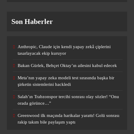
Salah’ın Trabzonspor tercihi sonrası
olay sözler! “Onu orada görünce…”
Son Haberler
SPOR
1
Anthropic, Claude için kendi yapay zekâ çiplerini
tasarlayacak ekip kuruyor
Greenwood ilk maçında harikalar
yarattı! Golü sonrası rakip takım bile
Bakan Gürlek, Behçet Oktay’ın ailesini kabul edecek
paylaşım yaptı
SPOR
2
Meta’nın yapay zeka modeli test sırasında başka bir
şirketin sistemlerini hackledi
Salah’ın Trabzonspor tercihi sonrası olay sözler! “Onu
Dünya Kupası sonrası da durmuyor!
orada görünce…”
Messi yapacağını yaptı
SPOR
Greenwood ilk maçında harikalar yarattı! Golü sonrası
3
rakip takım bile paylaşım yaptı