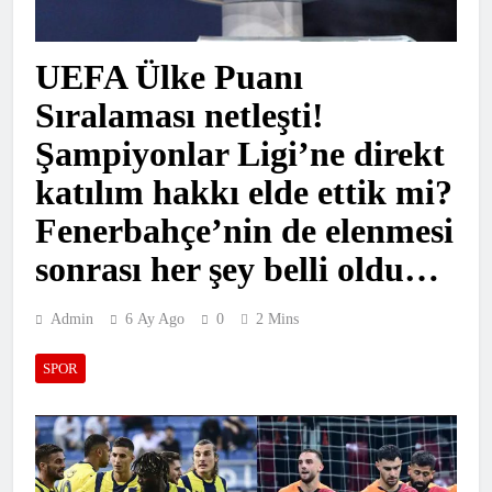
UEFA Ülke Puanı
Sıralaması netleşti!
Şampiyonlar Ligi’ne direkt
katılım hakkı elde ettik mi?
Fenerbahçe’nin de elenmesi
sonrası her şey belli oldu…
Admin
6 Ay Ago
0
2 Mins
SPOR