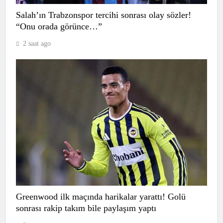
Salah’ın Trabzonspor tercihi sonrası olay sözler!
“Onu orada görünce…”
2 saat ago
CANLI | Paide Linnameeskond – Rapid
Wien maç anlatımı! Maç ne zaman?
Saat kaçta ve hangi kanalda? – 06
SPOR
Ağustos 2026
7
CANLI | KuPS – CS Universitatea
Craiova maç anlatımı! Maç ne zaman?
Greenwood ilk maçında harikalar yarattı! Golü
Saat kaçta ve hangi kanalda? – 06
SPOR
sonrası rakip takım bile paylaşım yaptı
Ağustos 2026
8