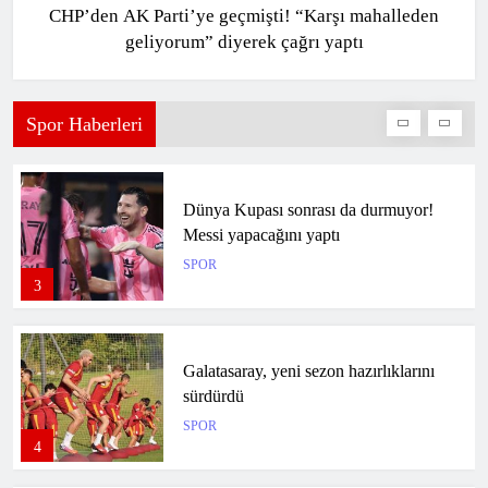
CHP’den AK Parti’ye geçmişti! “Karşı mahalleden
geliyorum” diyerek çağrı yaptı
Greenwood ilk maçında harikalar
yarattı! Golü sonrası rakip takım bile
paylaşım yaptı
SPOR
Spor Haberleri
2
Dünya Kupası sonrası da durmuyor!
Messi yapacağını yaptı
SPOR
3
Galatasaray, yeni sezon hazırlıklarını
sürdürdü
SPOR
4