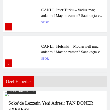
CANLI | Inter Turku – Vaduz maç
anlatımı! Maç ne zaman? Saat kaçta ve
hangi kanalda? – 06 Ağustos 2026
SPOR
5
CANLI | Helsinki – Motherwell maç
anlatımı! Maç ne zaman? Saat kaçta ve
hangi kanalda? – 06 Ağustos 2026
SPOR
6
Özel Haberler
CANLI | Paide Linnameeskond – Rapid
Wien maç anlatımı! Maç ne zaman?
ÖZEL HABERLER
Saat kaçta ve hangi kanalda? – 06
SPOR
Ağustos 2026
7
Söke’de Lezzetin Yeni Adresi: TAN DÖNER
EXPRESS