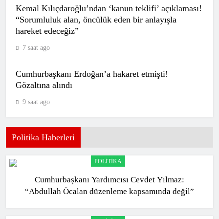
Kemal Kılıçdaroğlu’ndan ‘kanun teklifi’ açıklaması!
“Sorumluluk alan, öncülük eden bir anlayışla
Trabzonspor’dan Salah için olay video!
hareket edeceğiz”
“Bizde rüyalar gerçek olur”
7 saat ago
SPOR
8
Cumhurbaşkanı Erdoğan’a hakaret etmişti!
Gözaltına alındı
Galatasaray’ın gündemindeki Youssef
9 saat ago
Chermiti sedyeyle sahadan çıktı!
SPOR
9
Politika Haberleri
POLITIKA
Trabzonspor’da Darwin Nunez
Cumhurbaşkanı Yardımcısı Cevdet Yılmaz:
mutluluğu! Transferde mutlu sona
“Abdullah Öcalan düzenleme kapsamında değil”
ulaşıldı
SPOR
10