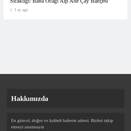
Sıcaklığı: Baba Ocağı Alp Aile Çay Bahçesi
3 ay ago
CANLI | Bodrum FK – Bursaspor
Canlı Maç Anlatımı
SPOR
7
Trabzonspor’dan Salah için olay video!
“Bizde rüyalar gerçek olur”
SPOR
8
Hakkımızda
Galatasaray’ın gündemindeki Youssef
Chermiti sedyeyle sahadan çıktı!
SPOR
9
En güncel, doğru ve kaliteli haberin adresi. Bizleri takip
etmeyi unutmayın