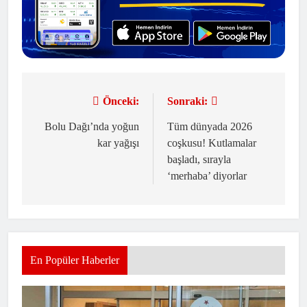
Önceki:
Sonraki:
Yazı
gezinmesi
Bolu Dağı’nda yoğun
Tüm dünyada 2026
kar yağışı
coşkusu! Kutlamalar
başladı, sırayla
‘merhaba’ diyorlar
En Popüler Haberler