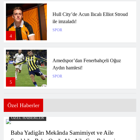
Hull City’de Acun Ilıcalı Elliot Stroud
ile imzaladı!
SPOR
4
Amedspor’dan Fenerbahçeli Oğuz
Aydın hamlesi!
SPOR
5
Özel Haberler
CANLI | Vanspor FK – Metro Holding
Kayserispor Canlı Maç Anlatımı
ÖZEL HABERLER
SPOR
6
Baba Yadigârı Mekânda Samimiyet ve Aile