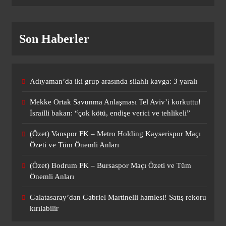
Trabzonspor’da Darwin Nunez
mutluluğu! Transferde mutlu sona
Son Haberler
ulaşıldı
SPOR
10
Adıyaman’da iki grup arasında silahlı kavga: 3 yaralı
(Özet) Vanspor FK – Metro Holding
Mekke Ortak Savunma Anlaşması Tel Aviv’i korkuttu!
Kayserispor Maçı Özeti ve Tüm Önemli
İsrailli bakan: “çok kötü, endişe verici ve tehlikeli”
Anları
SPOR
1
(Özet) Vanspor FK – Metro Holding Kayserispor Maçı
Özeti ve Tüm Önemli Anları
(Özet) Bodrum FK – Bursaspor Maçı Özeti ve Tüm
(Özet) Bodrum FK – Bursaspor Maçı
Önemli Anları
Özeti ve Tüm Önemli Anları
SPOR
Galatasaray’dan Gabriel Martinelli hamlesi! Satış rekoru
2
kırılabilir