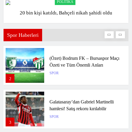
POLITIKA
20 bin kişi katıldı, Bahçeli nikah şahidi oldu
(Özet) Vanspor FK – Metro Holding
Kayserispor Maçı Özeti ve Tüm Önemli
Anları
SPOR
Spor Haberleri
1
(Özet) Bodrum FK – Bursaspor Maçı
Özeti ve Tüm Önemli Anları
SPOR
2
Galatasaray’dan Gabriel Martinelli
hamlesi! Satış rekoru kırılabilir
SPOR
3