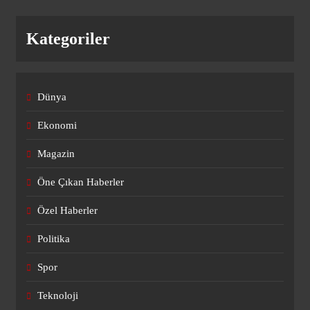
Galatasaray’dan Gabriel Martinelli
Kategoriler
hamlesi! Satış rekoru kırılabilir
SPOR
3
Dünya
Ekonomi
Hull City’de Acun Ilıcalı Elliot Stroud
ile imzaladı!
Magazin
SPOR
4
Öne Çıkan Haberler
Özel Haberler
Amedspor’dan Fenerbahçeli Oğuz
Politika
Aydın hamlesi!
SPOR
Spor
5
Teknoloji